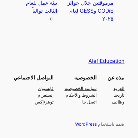
مرموقتين خلال جوائز
بيئة عمل للعام
CODiE وGESS لعام
الثالث توالياً
→
٢٠٢٥
Alef Education
نبذة عن
الخصوصية
التواصل الاجتماعي
الفريق
سياسة الخصوصية
فايسبوك
تاريخنا
الشروط والأحكام
إنستغرام
وظائف
اتصل بنا
تويتر/إكس
صُمم باستخدام
WordPress