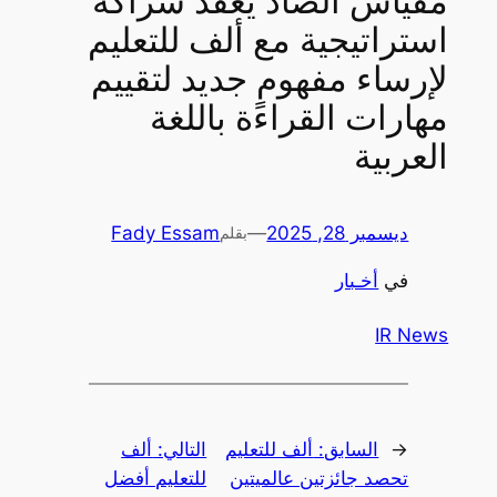
مقياس الضاد يعقد شراكةً
استراتيجية مع ألف للتعليم
لإرساء مفهومٍ جديد لتقييم
مهارات القراءة باللغة
العربية
ديسمبر 28, 2025
—
Fady Essam
بقلم
في
أخـبار
IR News
←
السابق:
ألف للتعليم
التالي:
ألف
تحصد جائزتين عالميتين
للتعليم أفضل